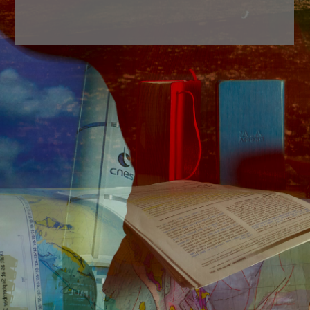
Back
To
Top