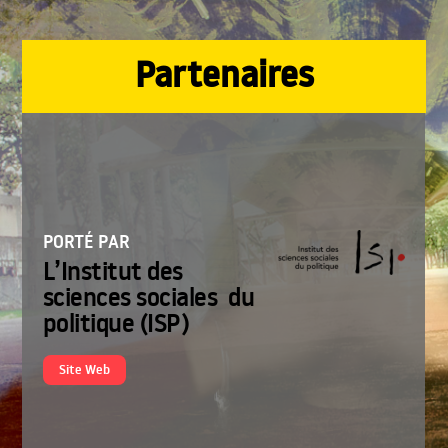
Skip
to
content
Partenaires
PORTÉ PAR
L’Institut des
sciences sociales du
politique (ISP)
Site Web